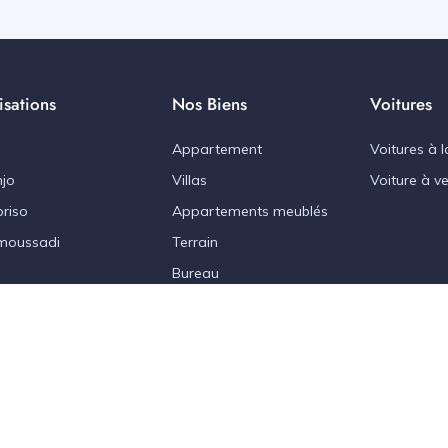
isations
Nos Biens
Voitures
Appartement
Voitures à l
jo
Villas
Voiture à v
riso
Appartements meublés
moussadi
Terrain
Bureau
sulting.