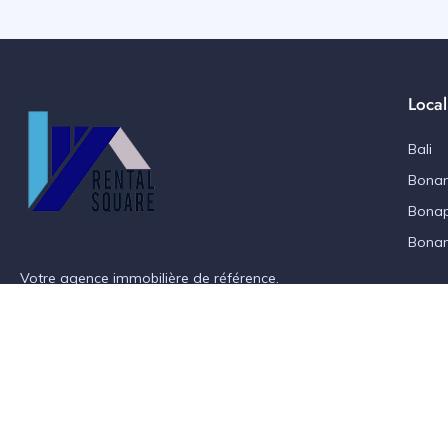
Local
Bali
Bonan
Bonap
Bona
Votre agence immobilière de référence.
+237 6 76 74 07 83
rentalsquare.net@gmail.com
©2024 Rental Square. All rights reserved by Az Con