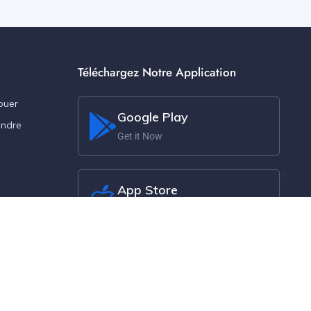
Téléchargez Notre Application
ouer
Google Play
endre
Get it Now
App Store
Get it Now