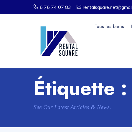
6 76 74 07 83
rentalsquare.net@gmai
Tous les biens
Étiquette 
See Our Latest Articles & News.