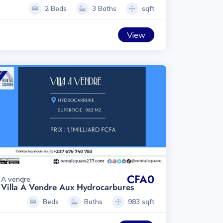
2 Beds
3 Baths
sqft
View
CFA0
A vendre
Villa À Vendre Aux Hydrocarbures
Beds
Baths
983 sqft