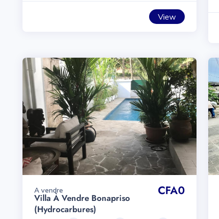
View
CFA0
A vendre
Villa À Vendre Bonapriso
(hydrocarbures)