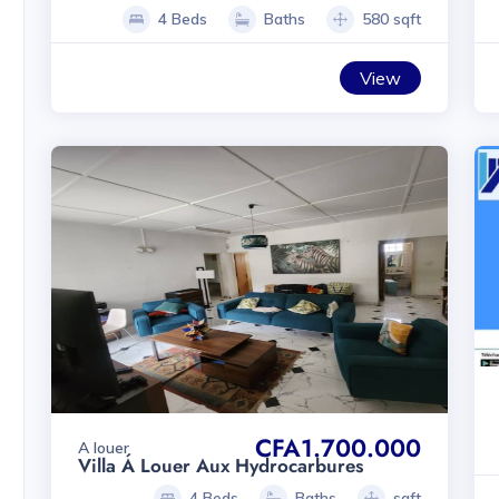
4 Beds
Baths
580 sqft
View
CFA1.700.000
A louer
Villa Á Louer Aux Hydrocarbures
4 Beds
Baths
sqft