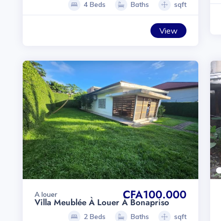
4 Beds
Baths
sqft
View
CFA100.000
A louer
Villa Meublée À Louer À Bonapriso
2 Beds
Baths
sqft