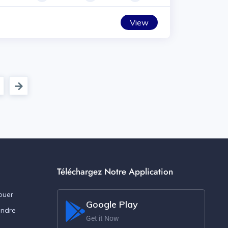
View
Téléchargez Notre Application
ouer
Google Play
endre
Get it Now