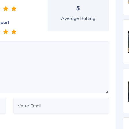
5
Average Ratting
pport