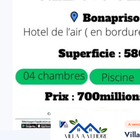
A vend
Vill