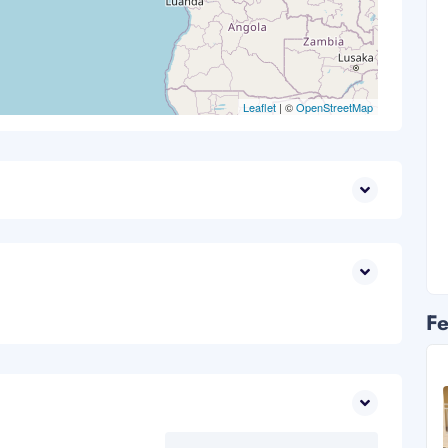
Leaflet
| ©
OpenStreetMap
Fe