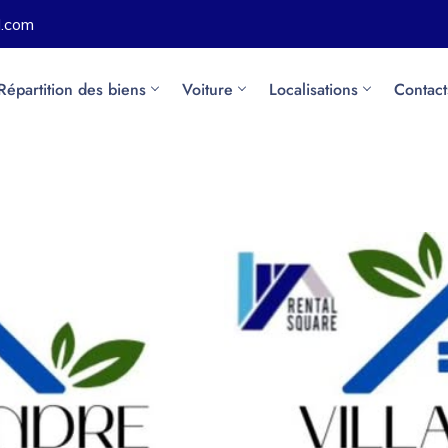
l.com
Répartition des biens
Voiture
Localisations
Contact