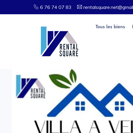
6 76 74 07 83
rentalsquare.net@gmai
Tous les biens