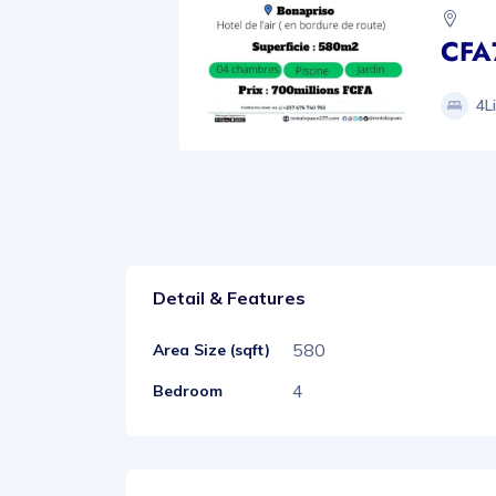
CFA
4Li
Detail & Features
580
Area Size (sqft)
4
Bedroom