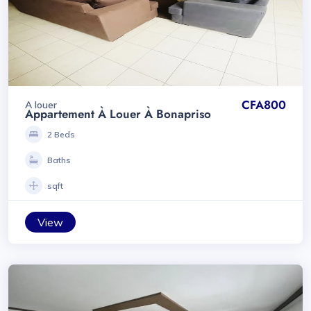
CFA800
A louer
Appartement À Louer À Bonapriso
2 Beds
Baths
sqft
View