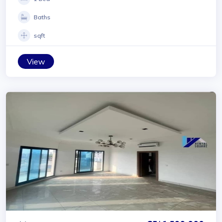
Baths
sqft
View