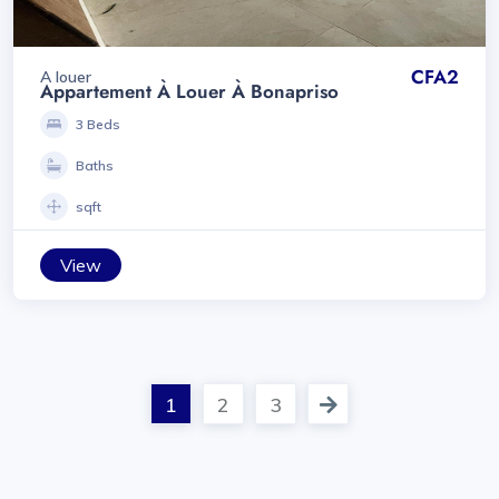
CFA2
A louer
Appartement À Louer À Bonapriso
3 Beds
Baths
sqft
View
1
2
3