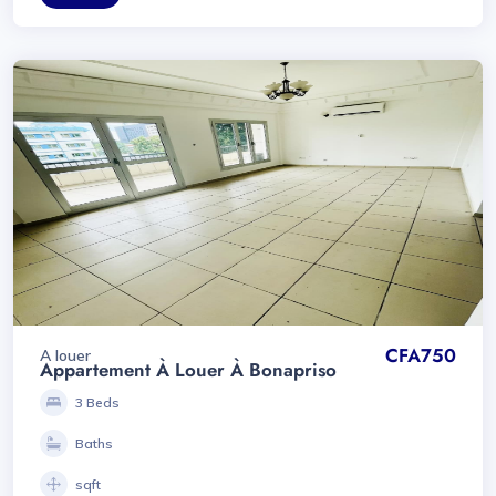
CFA750
A louer
Appartement À Louer À Bonapriso
3 Beds
Baths
sqft