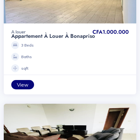
CFA1.000.000
A louer
Appartement À Louer À Bonapriso
3 Beds
Baths
sqft
View