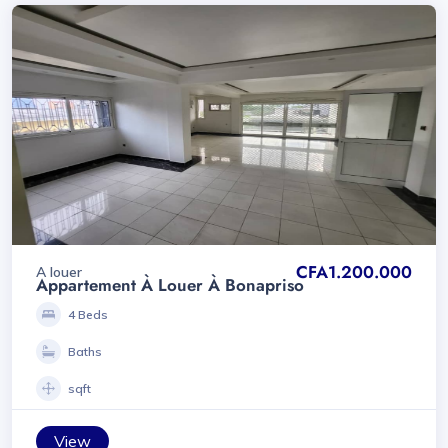
CFA1.200.000
A louer
Appartement À Louer À Bonapriso
4 Beds
Baths
sqft
View