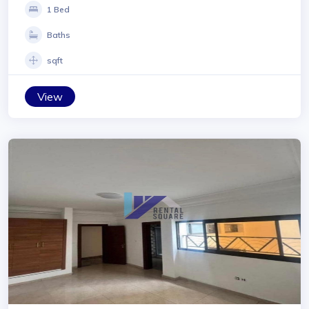
1 Bed
Baths
sqft
View