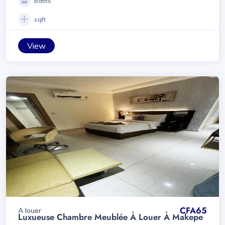
Baths
sqft
View
CFA65
A louer
Luxueuse Chambre Meublée À Louer À Makepe