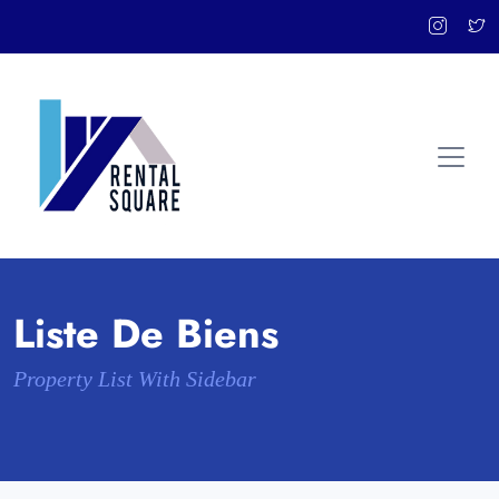
Liste De Biens
Property List With Sidebar