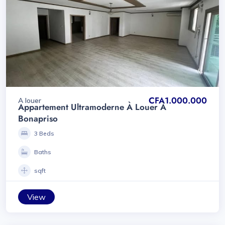
CFA1.000.000
A louer
Appartement Ultramoderne À Louer À
Bonapriso
3 Beds
Baths
sqft
View