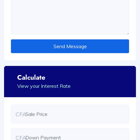
Send Message
Calculate
View your Interest Rate
CFA
CFA