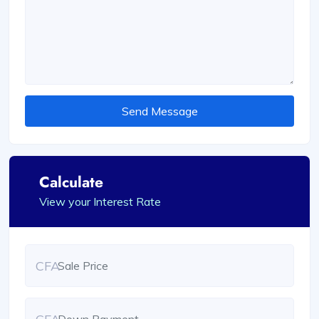
Send Message
Calculate
View your Interest Rate
CFA