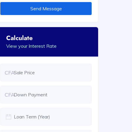
Send Message
Calculate
View your Interest Rate
CFA
CFA