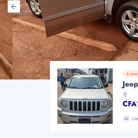
A vend
Jeep
CFA
Lit