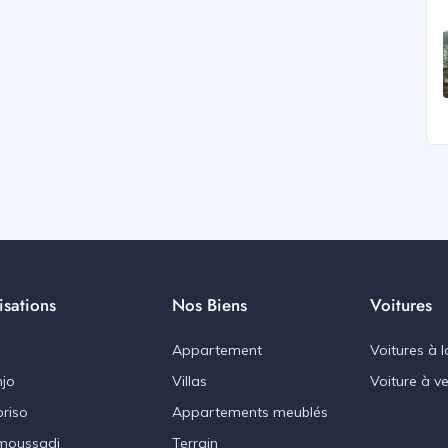
isations
Nos Biens
Voitures
Appartement
Voitures à l
jo
Villas
Voiture à v
riso
Appartements meublés
moussadi
Terrain