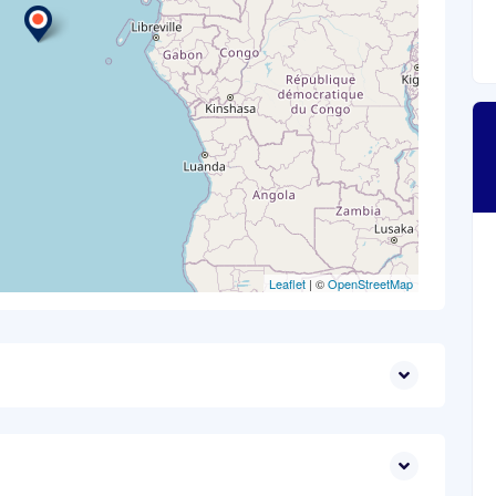
Leaflet
| ©
OpenStreetMap