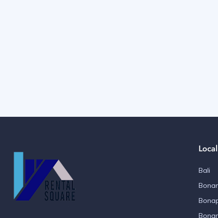
Local
Bali
Bonan
Bonap
Bona