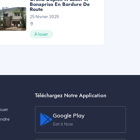
Bonapriso En Bordure De
Route
25 février 2025
A louer
Téléchargez Notre Application
ouer
Google Play
endre
Get it Now