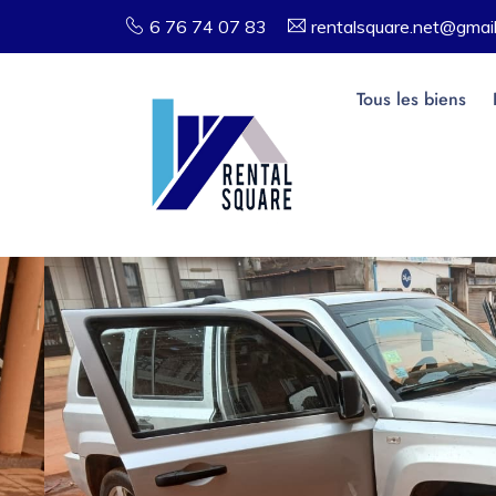
6 76 74 07 83
rentalsquare.net@gmai
Tous les biens