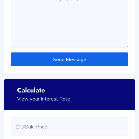
Send Message
Calculate
View your Interest Rate
CFA