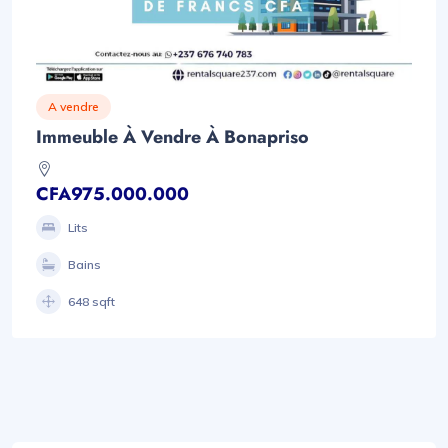
A vendre
Immeuble À Vendre À Bonapriso
CFA975.000.000
Lits
Bains
648 sqft