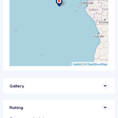
Leaflet
| ©
OpenStreetMap
Gallery
Rating