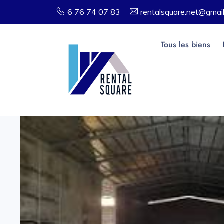
6 76 74 07 83
rentalsquare.net@gmai
Tous les biens