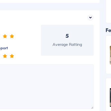
Fe
5
Average Ratting
pport