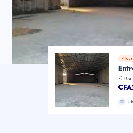
A loue
Entr
Bona
CFA
Lit