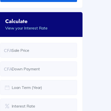
Calculate
View your Interest Rate
CFA
CFA