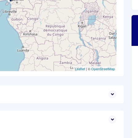
Leaflet
| ©
OpenStreetMap