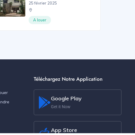
25 février 2025
A louer
Téléchargez Notre Application
ouer
Google Play
endre
Get it Now
App Store