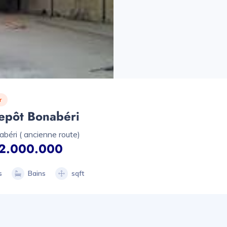
r
epôt Bonabéri
béri ( ancienne route)
2.000.000
s
Bains
sqft