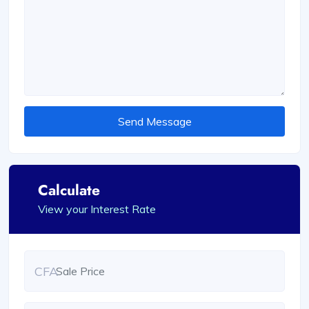
Send Message
Calculate
View your Interest Rate
CFA