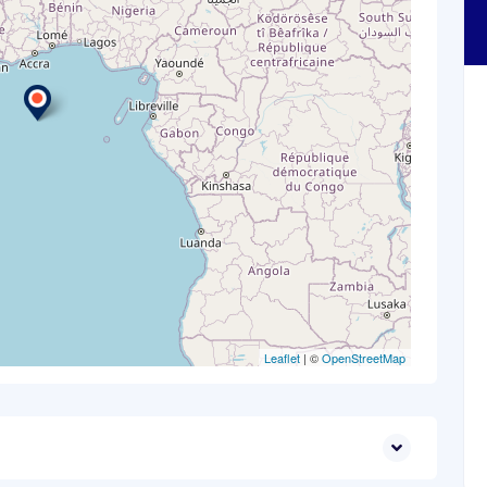
Leaflet
| ©
OpenStreetMap