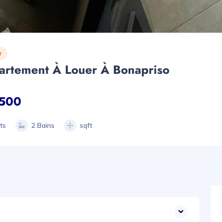
r
artement À Louer À Bonapriso
500
ts
2 Bains
sqft