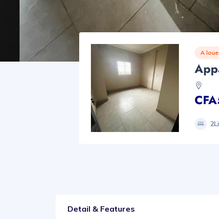
A loue
App
CFA
2Li
Detail & Features