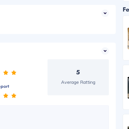
Fe
5
Average Ratting
pport