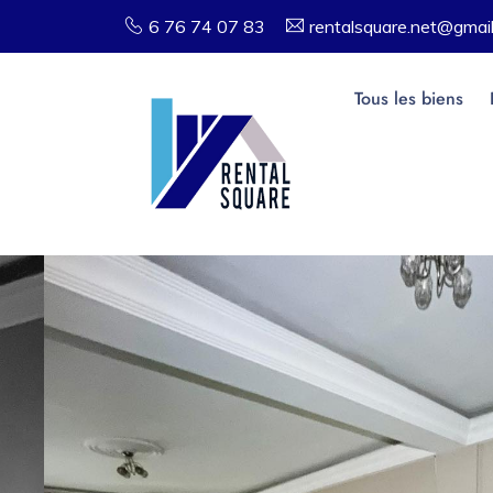
6 76 74 07 83
rentalsquare.net@gmai
Tous les biens