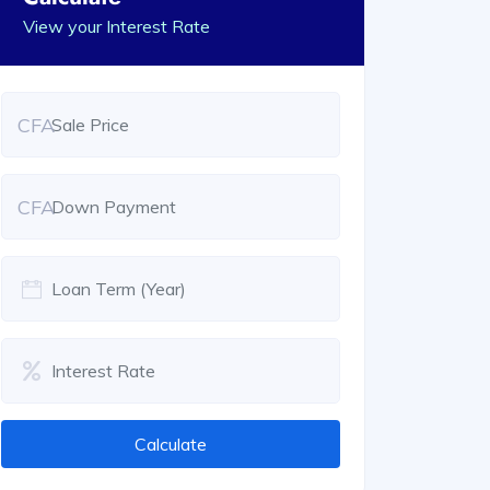
View your Interest Rate
CFA
CFA
Calculate