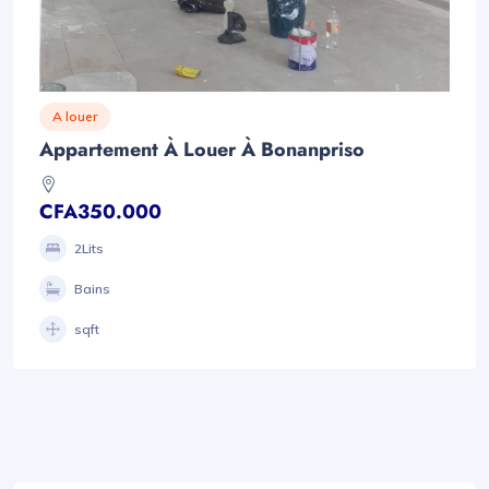
A louer
Appartement À Louer À Bonanpriso
CFA350.000
2Lits
Bains
sqft