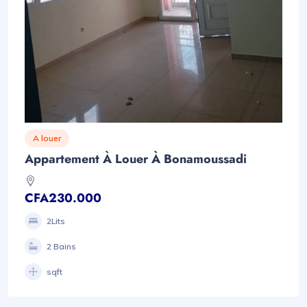
A louer
Appartement À Louer À Bonamoussadi
CFA230.000
2Lits
2 Bains
sqft