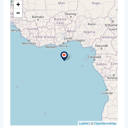
+
−
Leaflet
| ©
OpenStreetMap