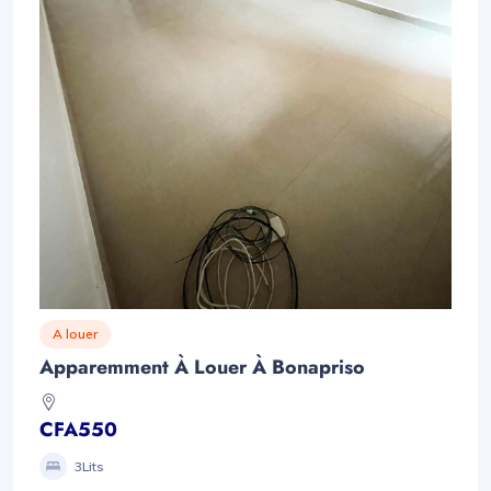
A louer
Apparemment À Louer À Bonapriso
CFA550
3Lits