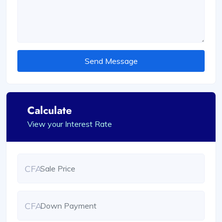
Send Message
Calculate
View your Interest Rate
CFA
CFA