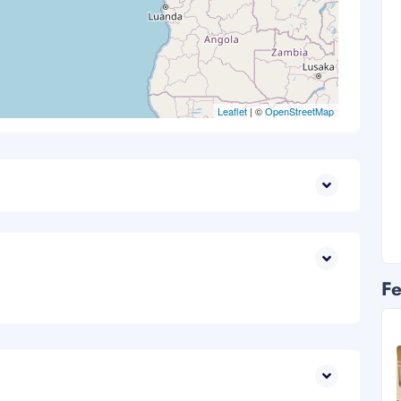
Leaflet
| ©
OpenStreetMap
Fe