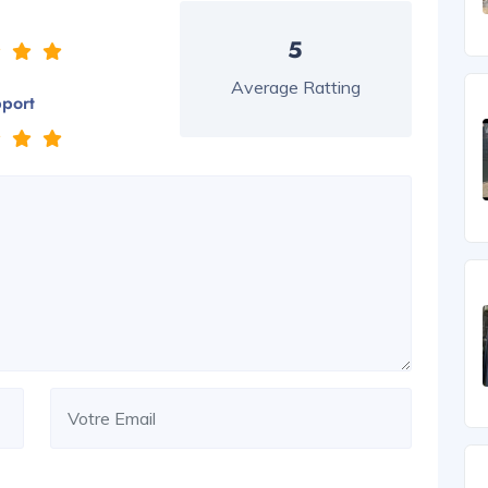
5
Average Ratting
pport