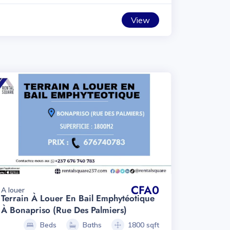
View
CFA0
A louer
Terrain À Louer En Bail Emphytéotique
À Bonapriso (rue Des Palmiers)
Beds
Baths
1800 sqft