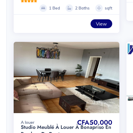
1 Bed
2 Baths
sqft
View
CFA50.000
A louer
Studio Meublé À Louer À Bonapriso En