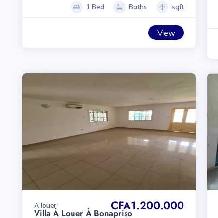
1 Bed
Baths
sqft
View
CFA1.200.000
A louer
Villa À Louer À Bonapriso