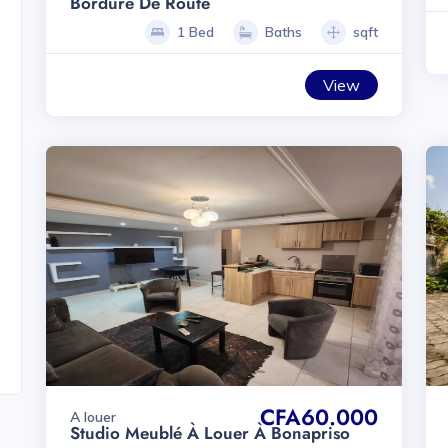
Bordure De Route
1 Bed
Baths
sqft
View
CFA60.000
A louer
Studio Meublé À Louer À Bonapriso