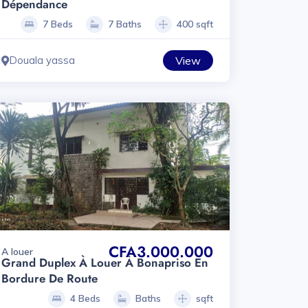
Dépendance
7 Beds
7 Baths
400 sqft
Douala yassa
View
CFA3.000.000
A louer
Grand Duplex À Louer À Bonapriso En
Bordure De Route
4 Beds
Baths
sqft