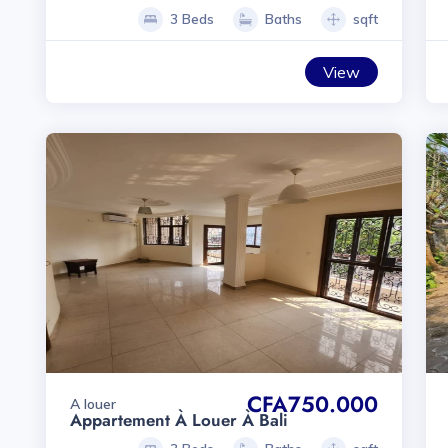
3 Beds
Baths
sqft
View
CFA750.000
A louer
Appartement À Louer À Bali