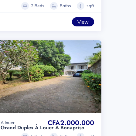
2 Beds
Baths
sqft
View
CFA2.000.000
A louer
Grand Duplex À Louer À Bonapriso