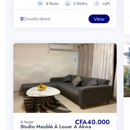
4 Beds
4 Baths
sqft
Douala akwa
View
CFA40.000
A louer
Studio Meublé À Louer À Akwa