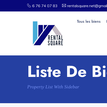
6 76 74 07 83
rentalsquare.net@gmai
Tous les biens
Liste De B
Property List With Sidebar