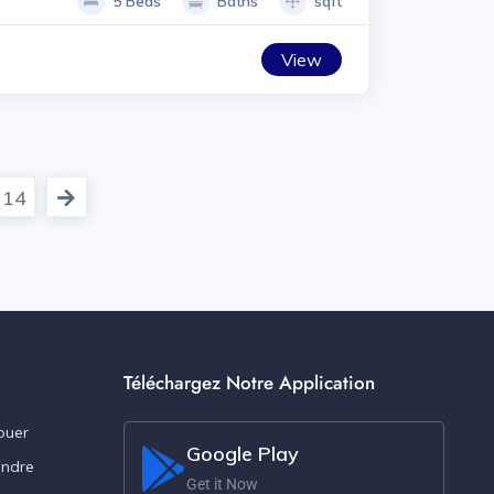
5 Beds
Baths
sqft
View
14
Téléchargez Notre Application
ouer
Google Play
endre
Get it Now