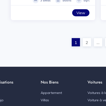
3 Beds
Baths
sqft
View
1
2
…
isations
Nos Biens
Voitures
Appartement
Voitures à l
jo
Villas
Voiture à v