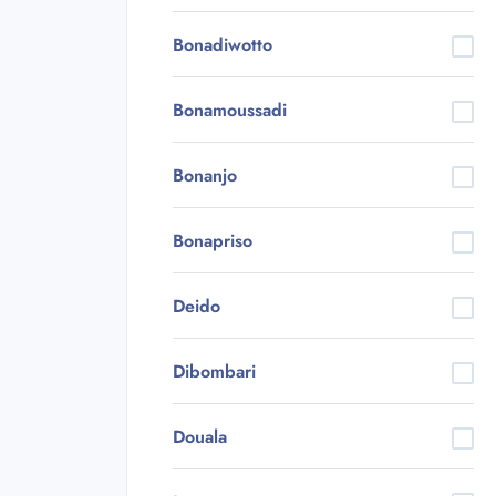
Bonadiwotto
Bonamoussadi
Bonanjo
Bonapriso
Deido
Dibombari
Douala