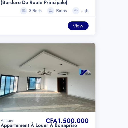
(bordure De Route Principale)
3 Beds
Baths
sqft
View
CFA1.500.000
A louer
Appartement À Louer À Bonapriso