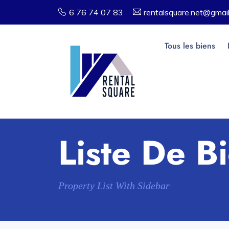
6 76 74 07 83
rentalsquare.net@gmai
Tous les biens
Liste De B
Property List With Sidebar