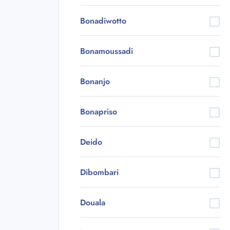
Bonadiwotto
Bonamoussadi
Bonanjo
Bonapriso
Deido
Dibombari
Douala