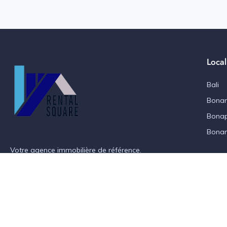
Local
Bali
Bonan
Bonap
Bona
Votre agence immobilière de référence.
+237 6 76 74 07 83
rentalsquare.net@gmail.com