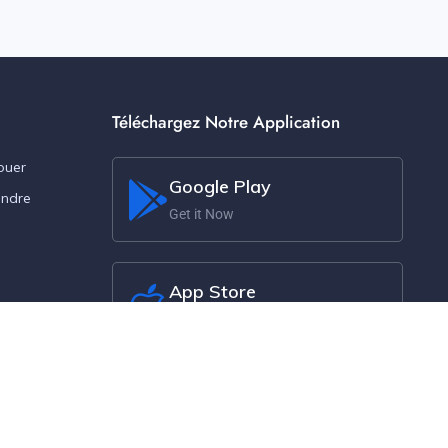
Téléchargez Notre Application
ouer
Google Play
endre
Get it Now
App Store
Get it Now