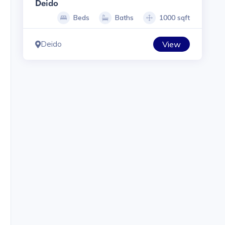
Deido
Beds
Baths
1000 sqft
Deido
View