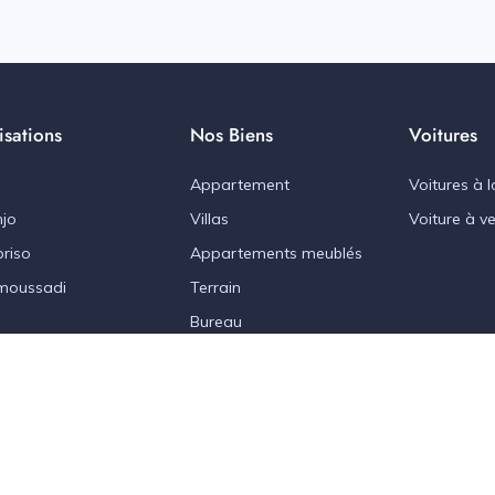
isations
Nos Biens
Voitures
Appartement
Voitures à l
jo
Villas
Voiture à v
riso
Appartements meublés
moussadi
Terrain
Bureau