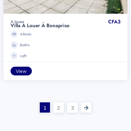
CFA3
A louer
Villa À Louer À Bonapriso
4 Beds
Baths
sqft
View
1
2
3