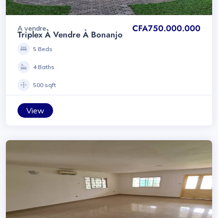
CFA750.000.000
A vendre
Triplex À Vendre À Bonanjo
5 Beds
4 Baths
500 sqft
View