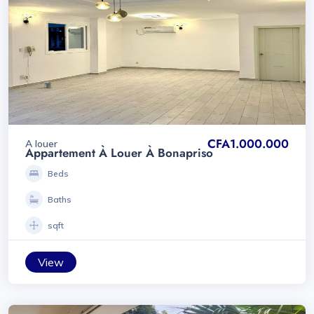
CFA1.000.000
A louer
Appartement À Louer À Bonapriso
Beds
Baths
sqft
View