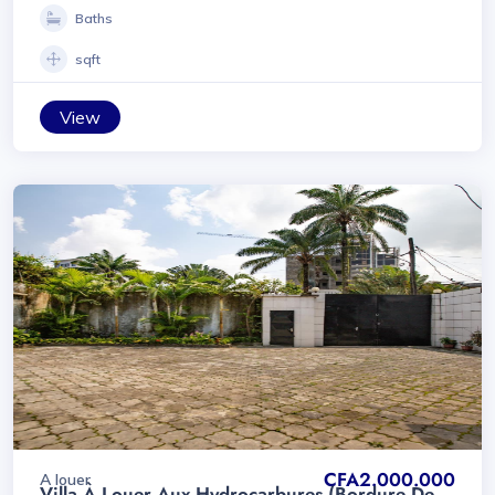
Baths
sqft
View
CFA2.000.000
A louer
Villa À Louer Aux Hydrocarbures (bordure De