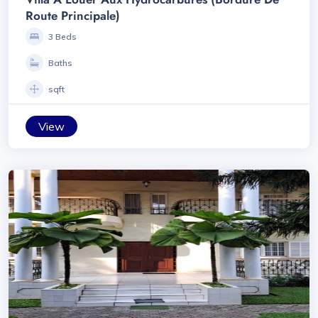
Route Principale)
3 Beds
Baths
sqft
View