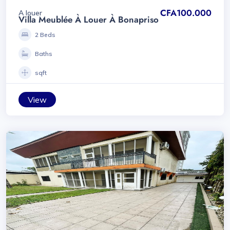
CFA100.000
A louer
Villa Meublée À Louer À Bonapriso
2 Beds
Baths
sqft
View