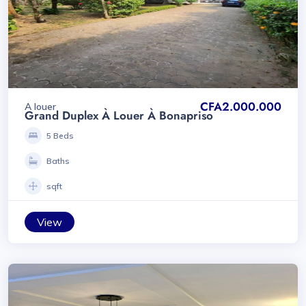
CFA2.000.000
A louer
Grand Duplex À Louer À Bonapriso
5 Beds
Baths
sqft
View