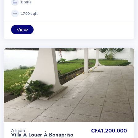
Baths
1700 sqft
View
CFA1.200.000
A louer
Villa À Louer À Bonapriso