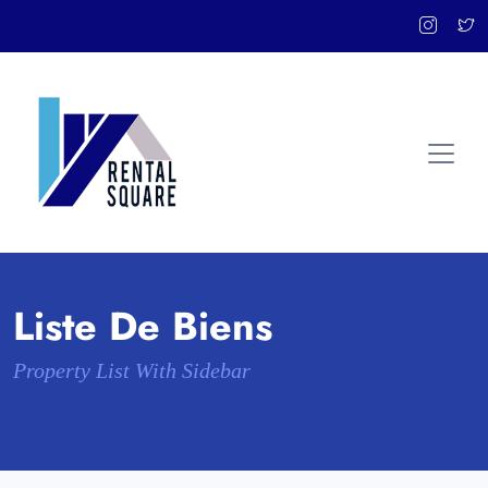
Liste De Biens
Property List With Sidebar