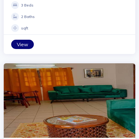
3 Beds
2 Baths
sqft
View