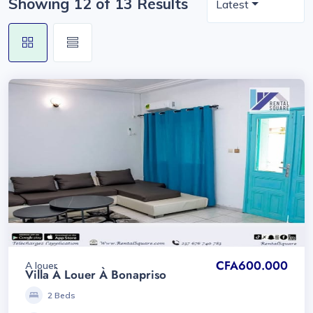
Showing 12 of 13 Results
Latest
CFA600.000
A louer
Villa À Louer À Bonapriso
2 Beds