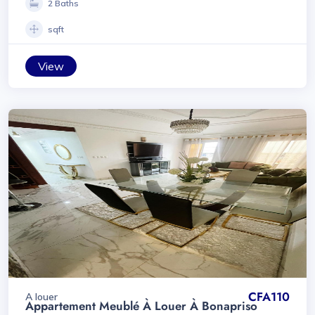
2 Baths
sqft
View
CFA110
A louer
Appartement Meublé À Louer À Bonapriso