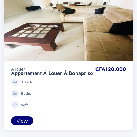
CFA120.000
A louer
Appartement À Louer À Bonapriso
3 Beds
Baths
sqft
View