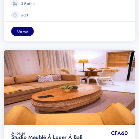
3 Baths
sqft
View
CFA60
A louer
Studio Meublé À Louer À Bali