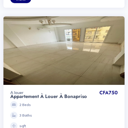
CFA750
A louer
Appartement À Louer À Bonapriso
2 Beds
3 Baths
sqft