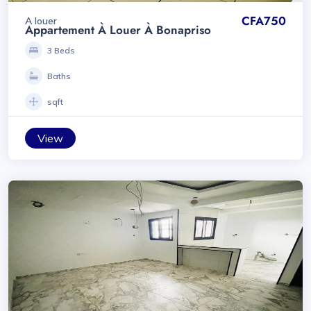
CFA750
A louer
Appartement À Louer À Bonapriso
3 Beds
Baths
sqft
View