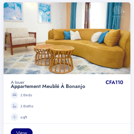
CFA110
A louer
Appartement Meublé À Bonanjo
2 Beds
2 Baths
sqft
View