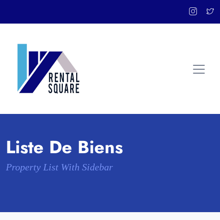
Liste De Biens
Property List With Sidebar