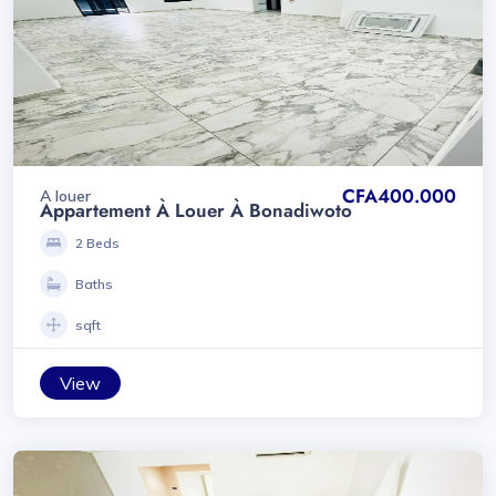
CFA400.000
A louer
Appartement À Louer À Bonadiwoto
2 Beds
Baths
sqft
View