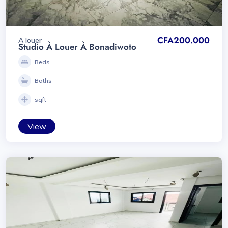
CFA200.000
A louer
Studio À Louer À Bonadiwoto
Beds
Baths
sqft
View