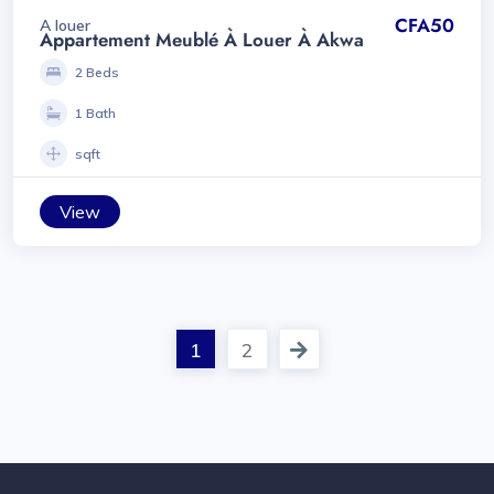
CFA50
A louer
Appartement Meublé À Louer À Akwa
2 Beds
1 Bath
sqft
View
1
2