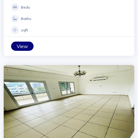
Beds
Baths
sqft
View