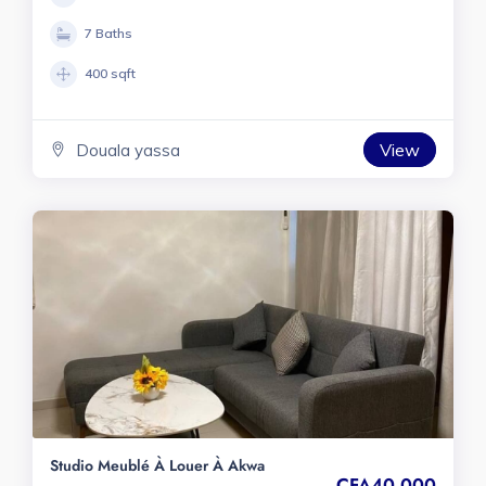
7 Baths
400 sqft
View
Douala yassa
Studio Meublé À Louer À Akwa
CFA40.000