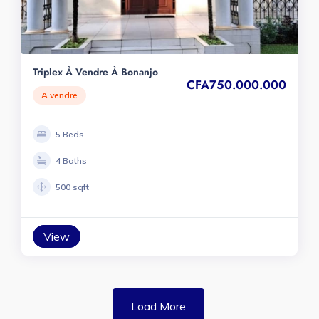
Triplex À Vendre À Bonanjo
CFA750.000.000
A vendre
5 Beds
4 Baths
500 sqft
View
Load More