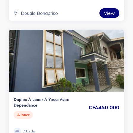
View
Douala Bonapriso
Duplex À Louer À Yassa Avec
Dépendance
CFA450.000
A louer
7 Beds