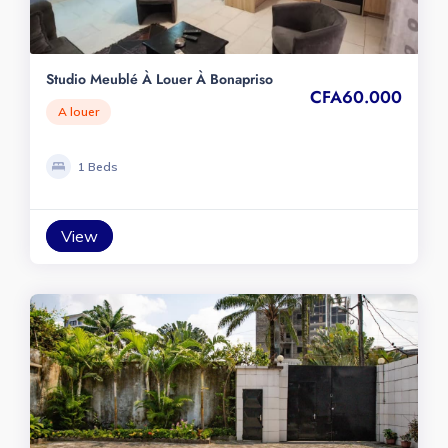
Studio Meublé À Louer À Bonapriso
CFA60.000
A louer
1 Beds
View