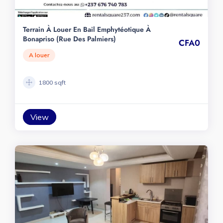
Terrain À Louer En Bail Emphytéotique À
Bonapriso (rue Des Palmiers)
CFA0
A louer
1800 sqft
View