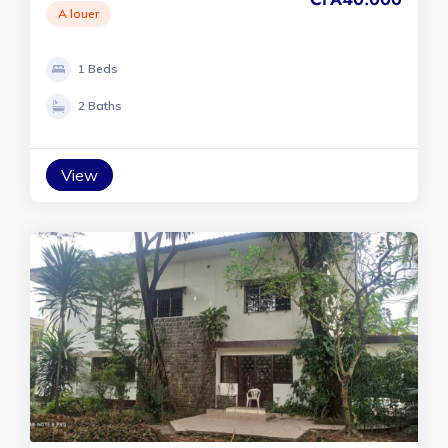
A louer
1 Beds
2 Baths
View