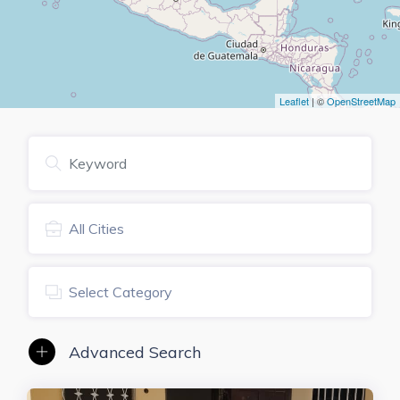
Leaflet
| ©
OpenStreetMap