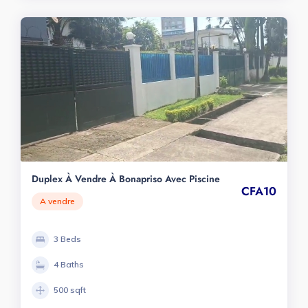
Duplex À Vendre À Bonapriso Avec Piscine
CFA10
A vendre
3 Beds
4 Baths
500 sqft