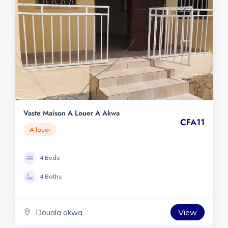
Vaste Maison A Louer A Akwa
CFA11
A louer
4 Beds
4 Baths
View
Douala akwa